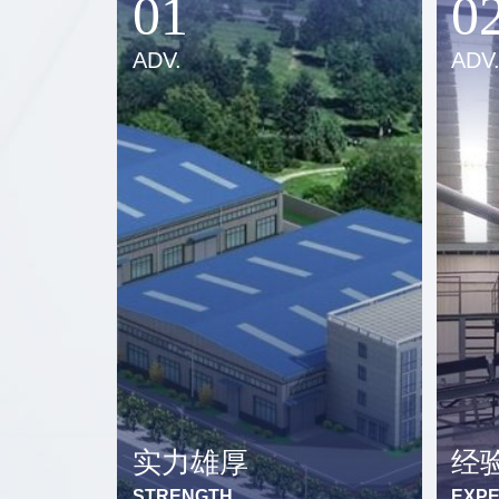
01
0
ADV.
ADV
实力雄厚
经
STRENGTH
EXPE