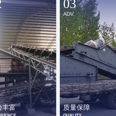
2
03
.
ADV.
验丰富
质量保障
RIENCE
QUALITY