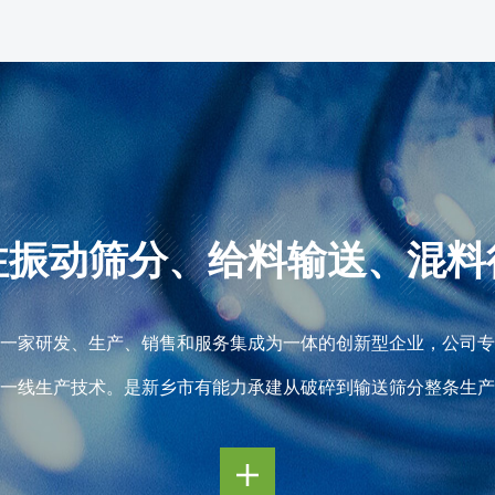
注振动筛分、给料输送、混料
家研发、生产、销售和服务集成为一体的创新型企业，公司专
的一线生产技术。是新乡市有能力承建从破碎到输送筛分整条生
筛、强力筛、概率筛、摇摆筛，等各种系列的筛机以及各种规格
给料机、带式给料机、螺旋提升机、构成完整的破碎、输送、筛